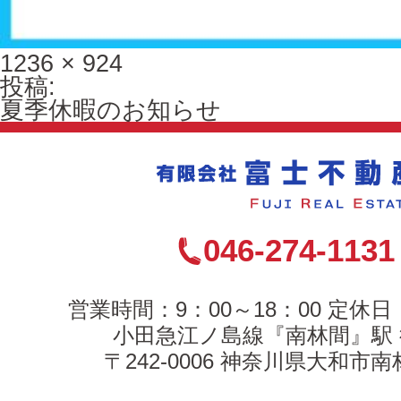
フ
1236 × 924
ル
投
投稿:
サ
稿
夏季休暇のお知らせ
イ
ナ
ズ
ビ
ゲ
ー
シ
ョ
046-274-1131
ン
営業時間：9：00～18：00 定休
小田急江ノ島線『南林間』駅 
〒242-0006 神奈川県大和市南林