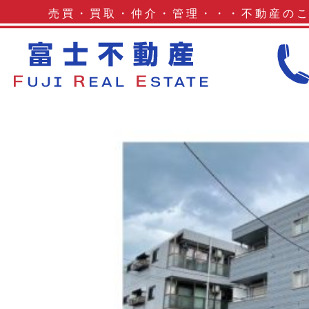
解体ありオーベルハイム 施工工程
売買・買取・仲介・管理・・・不動産の
_page-0074