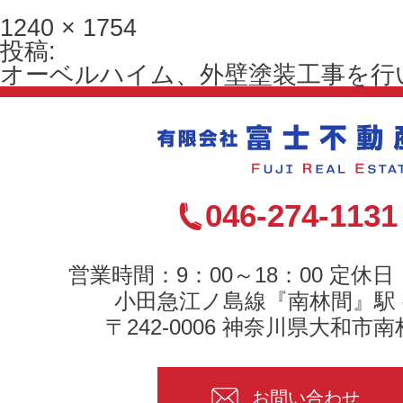
フ
1240 × 1754
ル
投
投稿:
サ
稿
オーベルハイム、外壁塗装工事を行
イ
ナ
ズ
ビ
ゲ
ー
シ
ョ
046-274-1131
ン
営業時間：9：00～18：00 定休
小田急江ノ島線『南林間』駅 
〒242-0006 神奈川県大和市南林
お問い合わせ